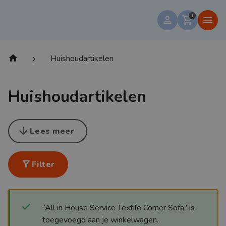
1
person
shopping_cart
menu
home
Huishoudartikelen
chevron_right
Huishoudartikelen
arrow_downward
Lees meer
filter_alt
Filter
“All in House Service Textile Corner Sofa” is
toegevoegd aan je winkelwagen.