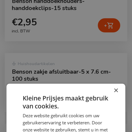
Benson handdoekhouders-
handdoekclips-15 stuks
€2,95
shopping_cart
+
incl. BTW
dry_cleaning
Huishoudartikelen
Benson zakje afsluitbaar-5 x 7.6 cm-
100 stuks
×
€1,99
shopping_cart
+
Kleine Prijsjes maakt gebruik
incl. BTW
van cookies.
Deze website gebruikt cookies om uw
gebruikerservaring te verbeteren. Door
onze website te gebruiken, stemt u in met