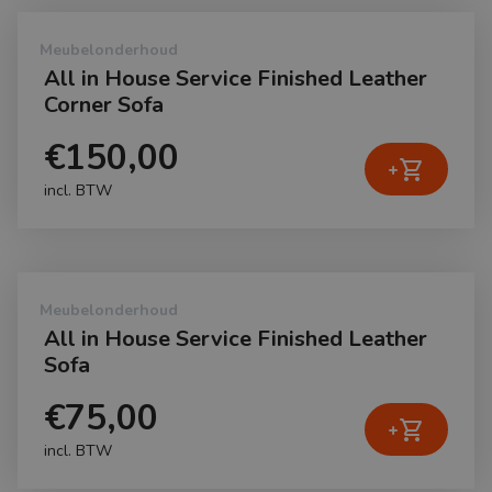
Meubelonderhoud
All in House Service Finished Leather
Corner Sofa
€150,00
shopping_cart
+
incl. BTW
Meubelonderhoud
All in House Service Finished Leather
Sofa
€75,00
shopping_cart
+
incl. BTW