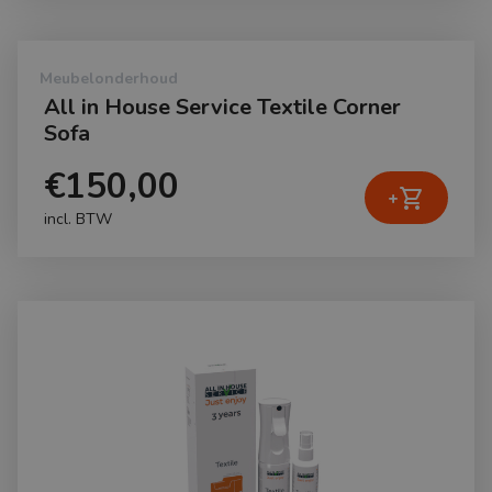
Meubelonderhoud
All in House Service Textile Corner
Sofa
€150,00
shopping_cart
+
incl. BTW