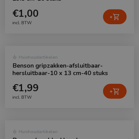
€1,00
shopping_cart
+
incl. BTW
dry_cleaning
Huishoudartikelen
Benson gripzakken-afsluitbaar-
hersluitbaar-10 x 13 cm-40 stuks
€1,99
shopping_cart
+
incl. BTW
dry_cleaning
Huishoudartikelen