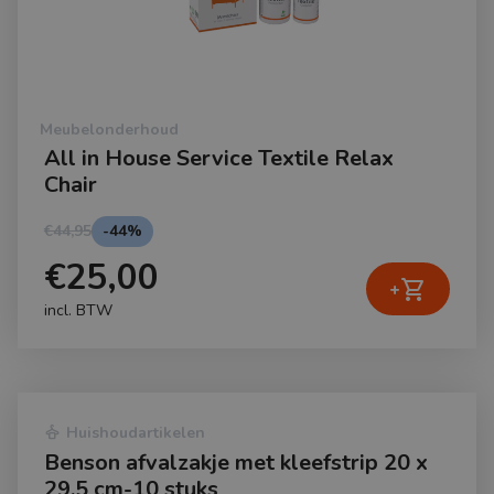
Meubelonderhoud
All in House Service Textile Relax
Chair
€44,95
-44%
€25,00
shopping_cart
+
incl. BTW
dry_cleaning
Huishoudartikelen
Benson afvalzakje met kleefstrip 20 x
29.5 cm-10 stuks