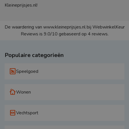
Kleineprijsjes.nl!
De waardering van www.kleineprijsjes.nl bij
WebwinkelKeur
Reviews
is 9.0/10 gebaseerd op 4 reviews.
Populaire categorieën
bedroom_baby
Speelgoed
cottage
Wonen
10k
Vechtsport