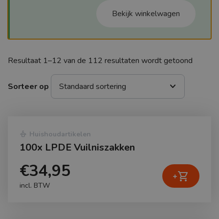
Bekijk winkelwagen
Resultaat 1–12 van de 112 resultaten wordt getoond
expand_more
Sorteer op
dry_cleaning
Huishoudartikelen
100x LPDE Vuilniszakken
€34,95
shopping_cart
+
incl. BTW