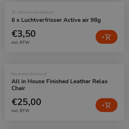
dry_cleaning
Huishoudartikelen
6 x Luchtverfrisser Active air 98g
€3,50
shopping_cart
+
incl. BTW
Meubelonderhoud
All in House Finished Leather Relax
Chair
€25,00
shopping_cart
+
incl. BTW